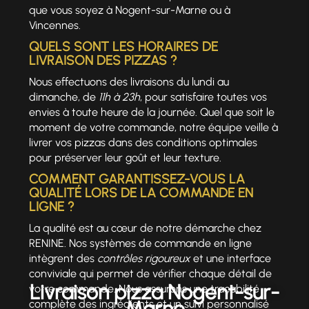
que vous soyez à Nogent-sur-Marne ou à
Vincennes.
QUELS SONT LES HORAIRES DE
LIVRAISON DES PIZZAS ?
Nous effectuons des livraisons du lundi au
dimanche, de
11h à 23h
, pour satisfaire toutes vos
envies à toute heure de la journée. Quel que soit le
moment de votre commande, notre équipe veille à
livrer vos pizzas dans des conditions optimales
pour préserver leur goût et leur texture.
COMMENT GARANTISSEZ-VOUS LA
QUALITÉ LORS DE LA COMMANDE EN
LIGNE ?
La qualité est au cœur de notre démarche chez
RENINE. Nos systèmes de commande en ligne
intègrent des
contrôles rigoureux
et une interface
conviviale qui permet de vérifier chaque détail de
Livraison pizza Nogent-sur-
votre commande. Nous assurons une traçabilité
Marne
complète des ingrédients et un suivi personnalisé