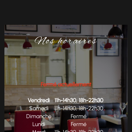
Nos horaires
Fermé actuellement
Vendredi
11h-14h30, 18h-22h30
Samedi
11h-14h30, 18h-22h30
Dimanche
Fermé
Lundi
Fermé