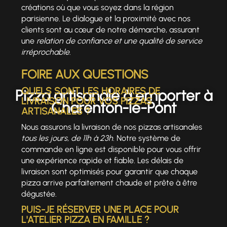
créations où que vous soyez dans la région
parisienne. Le dialogue et la proximité avec nos
clients sont au cœur de notre démarche, assurant
une
relation de confiance et une qualité de service
irréprochable
.
FOIRE AUX QUESTIONS
QUELS SONT LES HORAIRES DE
Pizza artisanale à emporter à
LIVRAISON POUR VOS PIZZAS
Charenton-le-Pont
ARTISANALES ?
Nous assurons la livraison de nos pizzas artisanales
tous les jours, de 11h à 23h
. Notre système de
commande en ligne est disponible pour vous offrir
une expérience rapide et fiable. Les délais de
livraison sont optimisés pour garantir que chaque
pizza arrive parfaitement chaude et prête à être
dégustée.
PUIS-JE RÉSERVER UNE PLACE POUR
L'ATELIER PIZZA EN FAMILLE ?