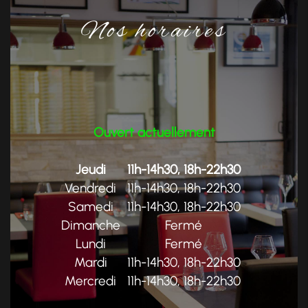
Nos horaires
Ouvert actuellement
Jeudi
11h-14h30, 18h-22h30
Vendredi
11h-14h30, 18h-22h30
Samedi
11h-14h30, 18h-22h30
Dimanche
Fermé
Lundi
Fermé
Mardi
11h-14h30, 18h-22h30
Mercredi
11h-14h30, 18h-22h30