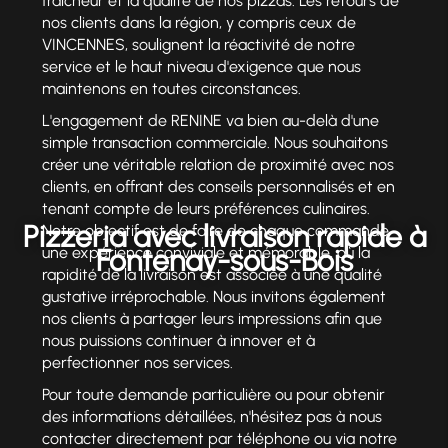
fraîcheur et la qualité de nos pizzas. Les retours de
nos clients dans la région, y compris ceux de
VINCENNES, soulignent la réactivité de notre
service et le haut niveau d'exigence que nous
maintenons en toutes circonstances.
L'engagement de RENINE va bien au-delà d'une
simple transaction commerciale. Nous souhaitons
créer une véritable relation de proximité avec nos
clients, en offrant des conseils personnalisés et en
tenant compte de leurs préférences culinaires.
Pizzeria avec livraison rapide à
Notre objectif est de faire de chaque commande
Fontenay-sous-Bois
une expérience conviviale et mémorable, où la
rapidité de la livraison est associée à une qualité
gustative irréprochable. Nous invitons également
nos clients à partager leurs impressions afin que
nous puissions continuer à innover et à
perfectionner nos services.
Pour toute demande particulière ou pour obtenir
des informations détaillées, n'hésitez pas à nous
contacter directement par téléphone ou via notre