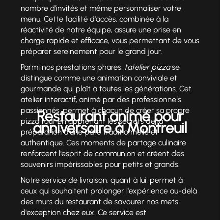
nombre d'invités et même personnaliser votre
menu. Cette facilité d'accès, combinée à la
réactivité de notre équipe, assure une prise en
charge rapide et efficace, vous permettant de vous
préparer sereinement pour le grand jour.
Parmi nos prestations phares,
l'atelier pizza
se
distingue comme une animation conviviale et
gourmande qui plaît à toutes les générations. Cet
atelier interactif, animé par des professionnels
passionnés, permet à chacun de créer sa propre
Restaurant animé pour
pizza tout en apprenant les secrets de la
anniversaire à Montreuil
préparation d'une pâte traditionnelle et
authentique. Ces moments de partage culinaire
renforcent l'esprit de communion et créent des
souvenirs impérissables pour petits et grands.
Notre service de livraison, quant à lui, permet à
ceux qui souhaitent prolonger l'expérience au-delà
des murs du restaurant de savourer nos mets
d'exception chez eux. Ce service est