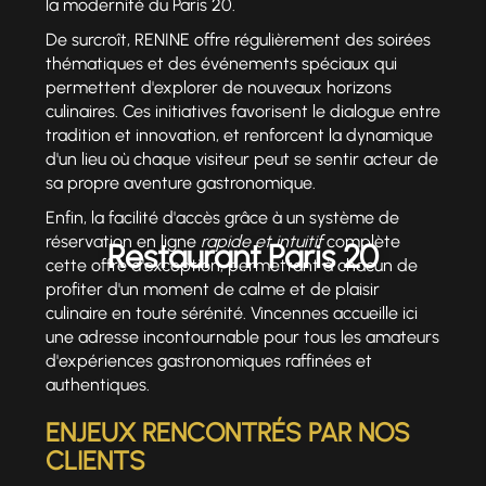
la modernité du Paris 20.
De surcroît, RENINE offre régulièrement des soirées
thématiques et des événements spéciaux qui
permettent d'explorer de nouveaux horizons
culinaires. Ces initiatives favorisent le dialogue entre
tradition et innovation, et renforcent la dynamique
d'un lieu où chaque visiteur peut se sentir acteur de
sa propre aventure gastronomique.
Enfin, la facilité d'accès grâce à un système de
réservation en ligne
rapide et intuitif
complète
Restaurant Paris 20
cette offre d'exception, permettant à chacun de
profiter d'un moment de calme et de plaisir
culinaire en toute sérénité. Vincennes accueille ici
une adresse incontournable pour tous les amateurs
d'expériences gastronomiques raffinées et
authentiques.
ENJEUX RENCONTRÉS PAR NOS
CLIENTS