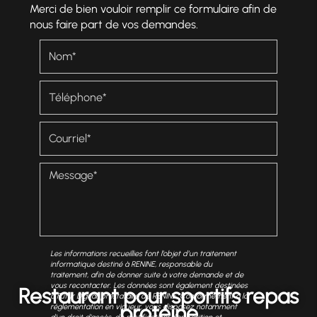
Merci de bien vouloir remplir ce formulaire afin de
nous faire part de vos demandes.
Les informations recueillies font l’objet d’un traitement
informatique destiné à
RENINE
, responsable du
traitement, afin de donner suite à votre demande et de
vous recontacter. Les données sont également destinées
Restaurant pour sportifs repas
à Futur Digital, prestataire de RENINE. Conformément à la
protéine
réglementation en vigueur, vous disposez notamment